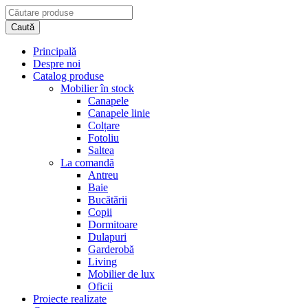
Principală
Despre noi
Catalog produse
Mobilier în stock
Canapele
Canapele linie
Colțare
Fotoliu
Saltea
La comandă
Antreu
Baie
Bucătării
Copii
Dormitoare
Dulapuri
Garderobă
Living
Mobilier de lux
Oficii
Proiecte realizate