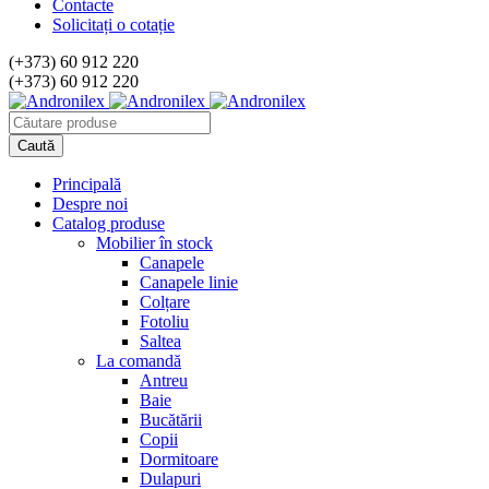
Contacte
Solicitați o cotație
(+373) 60 912 220
(+373) 60 912 220
Principală
Despre noi
Catalog produse
Mobilier în stock
Canapele
Canapele linie
Colțare
Fotoliu
Saltea
La comandă
Antreu
Baie
Bucătării
Copii
Dormitoare
Dulapuri