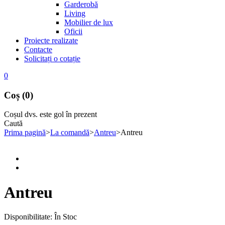
Garderobă
Living
Mobilier de lux
Oficii
Proiecte realizate
Contacte
Solicitați o cotație
0
Coș (0)
Coșul dvs. este gol în prezent
Caută
Prima pagină
>
La comandă
>
Antreu
>
Antreu
Antreu
Disponibilitate:
În Stoc