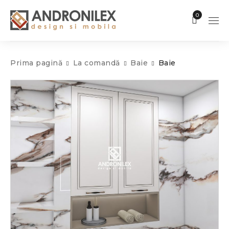
0
Prima pagină
La comandă
Baie
Baie