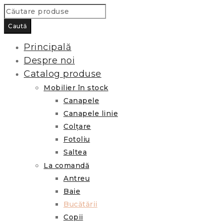
Principală
Despre noi
Catalog produse
Mobilier în stock
Canapele
Canapele linie
Colțare
Fotoliu
Saltea
La comandă
Antreu
Baie
Bucătării
Copii