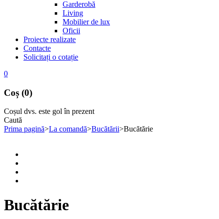
Garderobă
Living
Mobilier de lux
Oficii
Proiecte realizate
Contacte
Solicitați o cotație
0
Coș (0)
Coșul dvs. este gol în prezent
Caută
Prima pagină
>
La comandă
>
Bucătării
>
Bucătărie
Bucătărie