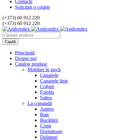
Contacte
Solicitați o cotație
(+373) 60 912 220
(+373) 60 912 220
Principală
Despre noi
Catalog produse
Mobilier în stock
Canapele
Canapele linie
Colțare
Fotoliu
Saltea
La comandă
Antreu
Baie
Bucătării
Copii
Dormitoare
Dulapuri