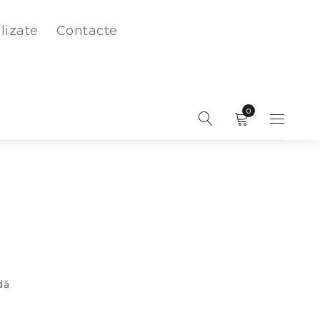
lizate
Contacte
0
dă