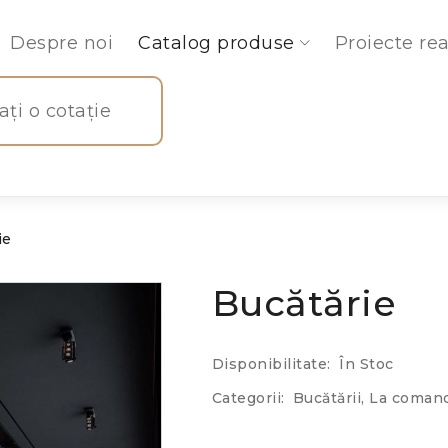
Despre noi
Catalog produse
Proiecte rea
tați o cotație
ie
Bucătărie
Disponibilitate:
În Stoc
Categorii:
Bucătării
,
La coman