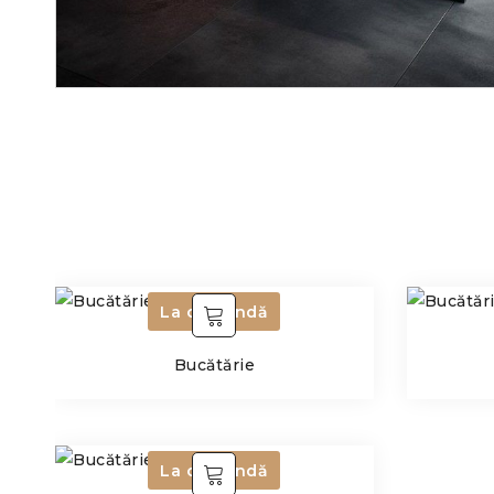
La comandă
Bucătărie
La comandă