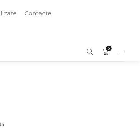
lizate
Contacte
0
dă