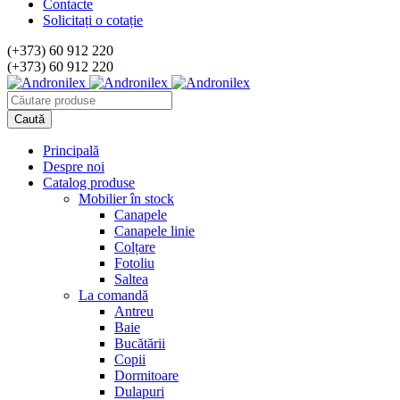
Contacte
Solicitați o cotație
(+373) 60 912 220
(+373) 60 912 220
Principală
Despre noi
Catalog produse
Mobilier în stock
Canapele
Canapele linie
Colțare
Fotoliu
Saltea
La comandă
Antreu
Baie
Bucătării
Copii
Dormitoare
Dulapuri