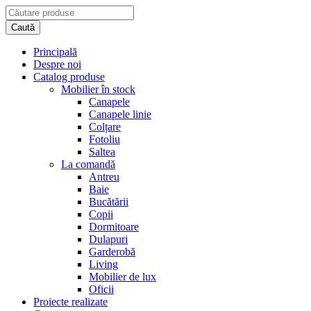
Principală
Despre noi
Catalog produse
Mobilier în stock
Canapele
Canapele linie
Colțare
Fotoliu
Saltea
La comandă
Antreu
Baie
Bucătării
Copii
Dormitoare
Dulapuri
Garderobă
Living
Mobilier de lux
Oficii
Proiecte realizate