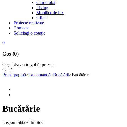
Garderobă
Living
Mobilier de lux
Oficii
Proiecte realizate
Contacte
Solicitați o cotație
0
Coș (0)
Coșul dvs. este gol în prezent
Caută
Prima pagină
>
La comandă
>
Bucătării
>
Bucătărie
Bucătărie
Disponibilitate:
În Stoc