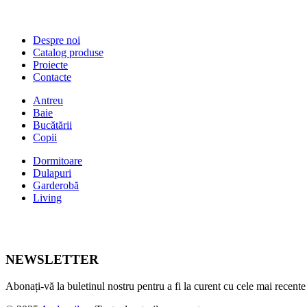
Despre noi
Catalog produse
Proiecte
Contacte
Antreu
Baie
Bucătării
Copii
Dormitoare
Dulapuri
Garderobă
Living
NEWSLETTER
Abonați-vă la buletinul nostru pentru a fi la curent cu cele mai recente ș