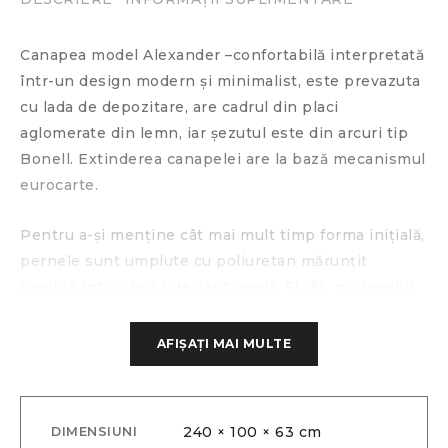
Canapea model Alexander –confortabilă interpretată
într-un design modern și minimalist, este prevazuta
cu lada de depozitare, are cadrul din placi
aglomerate din lemn, iar şezutul este din arcuri tip
Bonell. Extinderea canapelei are la bază mecanismul
eurocarte.
Pentru a-și menține cât mai mult timp forma inițială,
pernele sunt umplute cu poliuretan mărunțit
învelită într-o husă de căptușeală. Stofa microvelur
este rezistentă la zgârieturi și absoarbe lichidul
foarte lent, ceea ce permite să înlăturați rapid cu o
AFIȘAȚI MAI MULTE
lavetă. Simplu vă puteți personaliza mobilierul după
stilul locuinței dvs., pentru că vă propunem o gamă
largă de stofe și culori.
240 × 100 × 63 cm
DIMENSIUNI