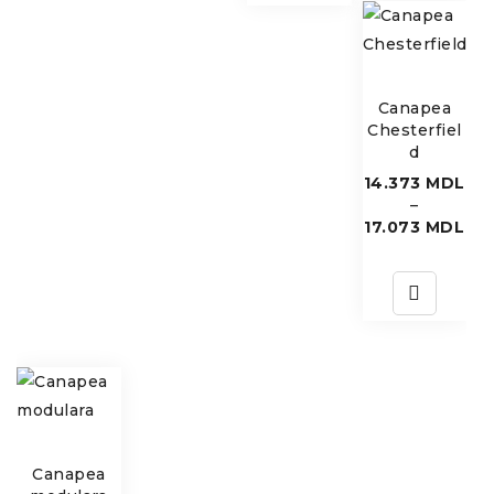
recomandă protejarea țesăturii de lumina directă a
soarelui.
Culoare: La comanda, canapeaua poate fi produsa pe
Canapea
diverse tipuri de tapiterie si culori.
Chesterfiel
d
14.373
MDL
–
17.073
MDL
Canapea