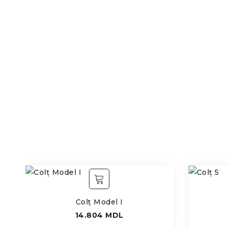
Colț Model I
14.804
MDL