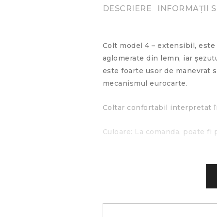
DESCRIERE
INFORMAȚII 
Colt model 4 – extensibil, este
aglomerate din lemn, iar şezutu
este foarte usor de manevrat s
mecanismul eurocarte.
Coltar confortabil interpretat
Culoare: La comanda, poate fi p