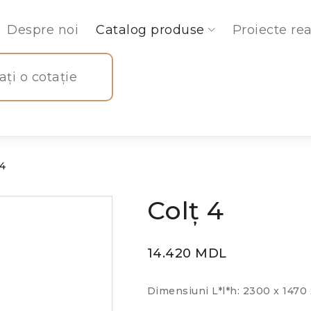
Despre noi
Catalog produse
Proiecte rea
tați o cotație
 4
Colț 4
14.420
MDL
Dimensiuni L*l*h: 2300 x 147