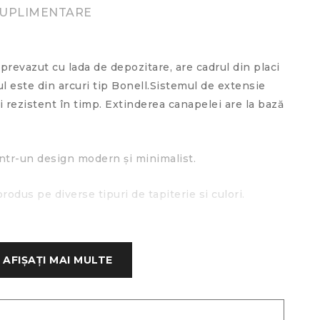
SUPLIMENTARE
 prevazut cu lada de depozitare, are cadrul din placi
l este din arcuri tip Bonell.Sistemul de extensie
i rezistent în timp. Extinderea canapelei are la bază
 într-un design modern și minimalist.
rodus pe diverse tipuri de tapiterie si culori.
AFIȘAȚI MAI MULTE