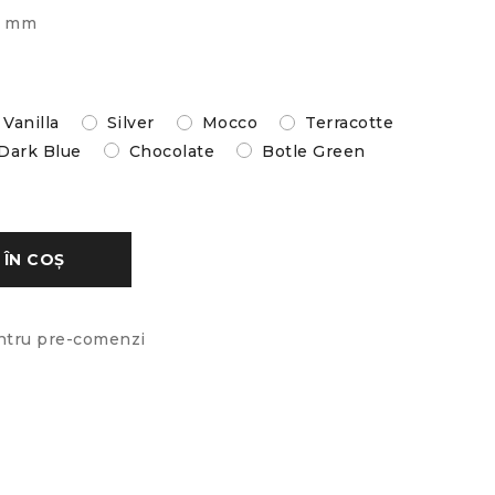
00 mm
Vanilla
Silver
Mocco
Terracotte
Dark Blue
Chocolate
Botle Green
ÎN COȘ
ntru pre-comenzi