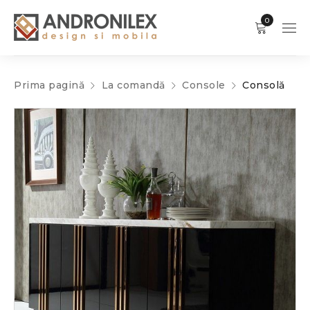
0
Prima pagină
La comandă
Console
Consolă