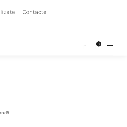
lizate
Contacte
0
andă