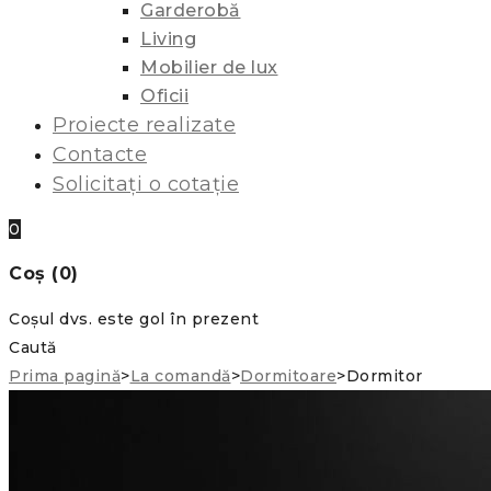
Garderobă
Living
Mobilier de lux
Oficii
Proiecte realizate
Contacte
Solicitați o cotație
0
Coș (0)
Coșul dvs. este gol în prezent
Caută
Prima pagină
>
La comandă
>
Dormitoare
>
Dormitor