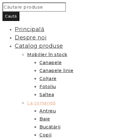
Principală
Despre noi
Catalog produse
Mobilier în stock
Canapele
Canapele linie
Colțare
Fotoliu
Saltea
La comandă
Antreu
Baie
Bucătării
Copii