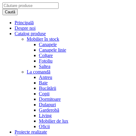
Principală
Despre noi
Catalog produse
Mobilier în stock
Canapele
Canapele linie
Colțare
Fotoliu
Saltea
La comandă
Antreu
Baie
Bucătării
Copii
Dormitoare
Dulapuri
Garderobă
Living
Mobilier de lux
Oficii
Proiecte realizate