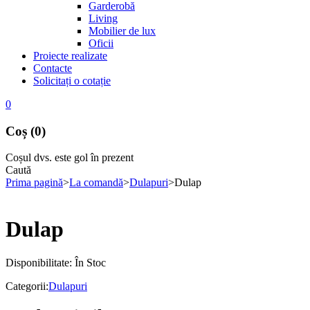
Garderobă
Living
Mobilier de lux
Oficii
Proiecte realizate
Contacte
Solicitați o cotație
0
Coș (0)
Coșul dvs. este gol în prezent
Caută
Prima pagină
>
La comandă
>
Dulapuri
>
Dulap
Dulap
Disponibilitate:
În Stoc
Categorii:
Dulapuri