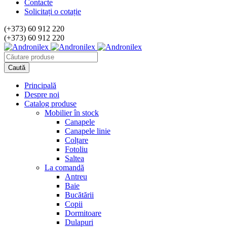
Contacte
Solicitați o cotație
(+373) 60 912 220
(+373) 60 912 220
Principală
Despre noi
Catalog produse
Mobilier în stock
Canapele
Canapele linie
Colțare
Fotoliu
Saltea
La comandă
Antreu
Baie
Bucătării
Copii
Dormitoare
Dulapuri