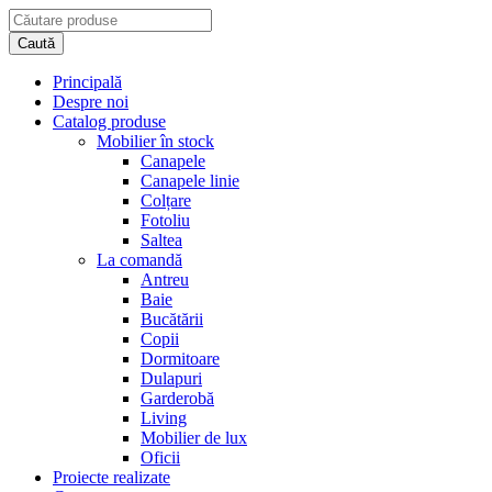
Principală
Despre noi
Catalog produse
Mobilier în stock
Canapele
Canapele linie
Colțare
Fotoliu
Saltea
La comandă
Antreu
Baie
Bucătării
Copii
Dormitoare
Dulapuri
Garderobă
Living
Mobilier de lux
Oficii
Proiecte realizate