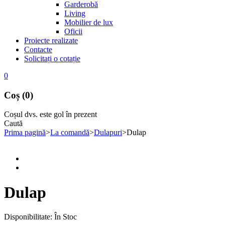
Garderobă
Living
Mobilier de lux
Oficii
Proiecte realizate
Contacte
Solicitați o cotație
0
Coș (0)
Coșul dvs. este gol în prezent
Caută
Prima pagină
>
La comandă
>
Dulapuri
>
Dulap
Dulap
Disponibilitate:
În Stoc