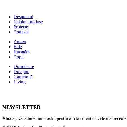
Despre noi
Catalog produse
Proiecte
Contacte
Antreu
Baie
Bucătării
Copii
Dormitoare
Dulapuri
Garderobă
Living
NEWSLETTER
Abonați-vă la buletinul nostru pentru a fi la curent cu cele mai recente ș