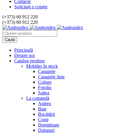
Contacte
Solicitați o cotație
(+373) 60 912 220
(+373) 60 912 220
Principală
Despre noi
Catalog produse
Mobilier în stock
Canapele
Canapele linie
Colțare
Fotoliu
Saltea
La comandă
Antreu
Baie
Bucătării
Copii
Dormitoare
Dulapuri