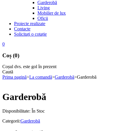
Garderobă
Living
Mobilier de lux
Oficii
Proiecte realizate
Contacte
Solicitați o cotație
0
Coș (0)
Coșul dvs. este gol în prezent
Caută
Prima pagină
>
La comandă
>
Garderobă
>
Garderobă
Garderobă
Disponibilitate:
În Stoc
Categorii:
Garderobă