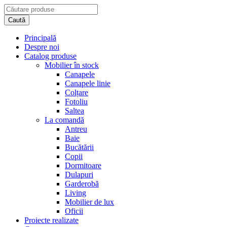
Principală
Despre noi
Catalog produse
Mobilier în stock
Canapele
Canapele linie
Colțare
Fotoliu
Saltea
La comandă
Antreu
Baie
Bucătării
Copii
Dormitoare
Dulapuri
Garderobă
Living
Mobilier de lux
Oficii
Proiecte realizate