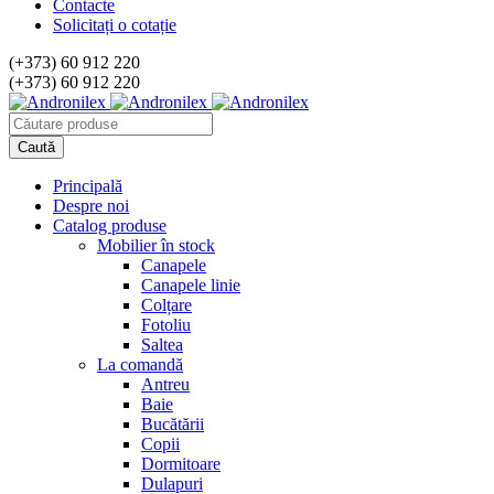
Contacte
Solicitați o cotație
(+373) 60 912 220
(+373) 60 912 220
Principală
Despre noi
Catalog produse
Mobilier în stock
Canapele
Canapele linie
Colțare
Fotoliu
Saltea
La comandă
Antreu
Baie
Bucătării
Copii
Dormitoare
Dulapuri