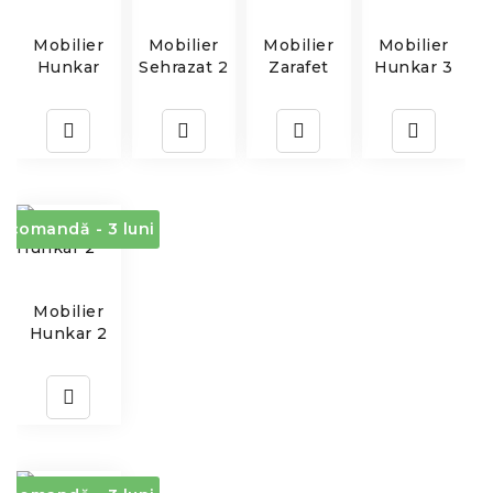
Mobilier
Mobilier
Mobilier
Mobilier
Hunkar
Sehrazat 2
Zarafet
Hunkar 3
a comandă - 3 luni
Mobilier
Hunkar 2