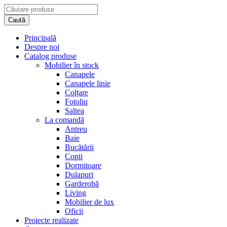
Principală
Despre noi
Catalog produse
Mobilier în stock
Canapele
Canapele linie
Colțare
Fotoliu
Saltea
La comandă
Antreu
Baie
Bucătării
Copii
Dormitoare
Dulapuri
Garderobă
Living
Mobilier de lux
Oficii
Proiecte realizate