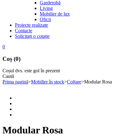
Garderobă
Living
Mobilier de lux
Oficii
Proiecte realizate
Contacte
Solicitați o cotație
0
Coș (0)
Coșul dvs. este gol în prezent
Caută
Prima pagină
>
Mobilier în stock
>
Colțare
>
Modular Rosa
Modular Rosa