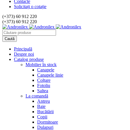
Contacte
Solicitați o cotație
(+373) 60 912 220
(+373) 60 912 220
Principală
Despre noi
Catalog produse
Mobilier în stock
Canapele
Canapele linie
Colțare
Fotoliu
Saltea
La comandă
Antreu
Baie
Bucătării
Copii
Dormitoare
Dulapuri