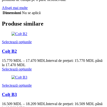
Afișați mai multe
Dimensiuni
Nu se aplică
Produse similare
Selectează opțiunile
Colț B2
15.770
MDL
–
17.470
MDL
Interval de prețuri: 15.770 MDL până
la 17.470 MDL
Selectează opțiunile
Selectează opțiunile
Colț B3
16.509
MDL
–
18.209
MDL
Interval de prețuri: 16.509 MDL până