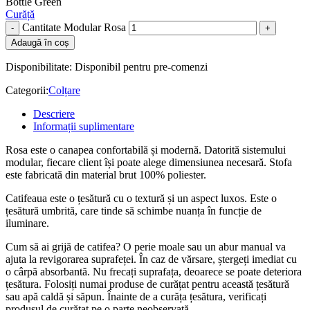
Bottle Green
Curăță
Cantitate Modular Rosa
Adaugă în coș
Disponibilitate:
Disponibil pentru pre-comenzi
Categorii:
Colțare
Descriere
Informații suplimentare
Rosa este o canapea confortabilă și modernă. Datorită sistemului
modular, fiecare client își poate alege dimensiunea necesară. Stofa
este fabricată din material brut 100% poliester.
Catifeaua este o țesătură cu o textură și un aspect luxos. Este o
țesătură umbrită, care tinde să schimbe nuanța în funcție de
iluminare.
Cum să ai grijă de catifea? O perie moale sau un abur manual va
ajuta la revigorarea suprafeței. În caz de vărsare, ștergeți imediat cu
o cârpă absorbantă. Nu frecați suprafața, deoarece se poate deteriora
țesătura. Folosiți numai produse de curățat pentru această țesătură
sau apă caldă și săpun. Înainte de a curăța țesătura, verificați
produsul de curățat pe o parte neobservată.