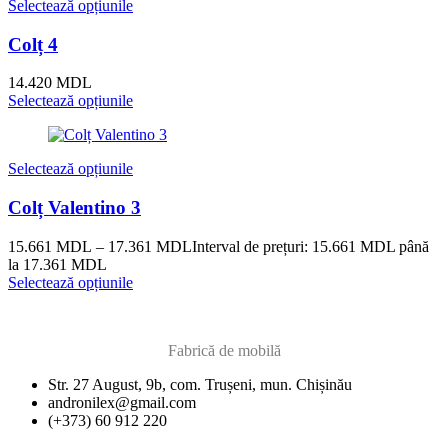
Selectează opțiunile
Colț 4
14.420
MDL
Selectează opțiunile
Selectează opțiunile
Colț Valentino 3
15.661
MDL
–
17.361
MDL
Interval de prețuri: 15.661 MDL până
la 17.361 MDL
Selectează opțiunile
Fabrică de mobilă
Str. 27 August, 9b, com. Trușeni, mun. Chișinău
andronilex@gmail.com
(+373) 60 912 220