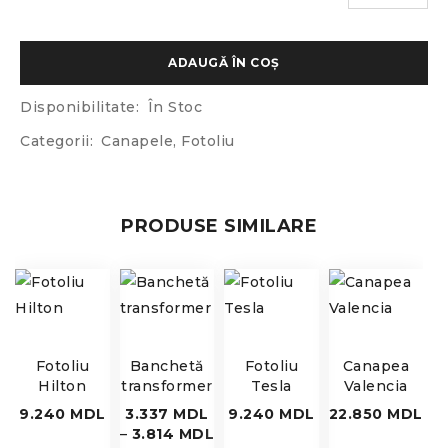
ADAUGĂ ÎN COȘ
Disponibilitate:
În Stoc
Categorii:
Canapele
,
Fotoliu
PRODUSE SIMILARE
Fotoliu
Banchetă
Fotoliu
Canapea
Hilton
transformer
Tesla
Valencia
9.240
MDL
3.337
MDL
9.240
MDL
22.850
MDL
–
3.814
MDL