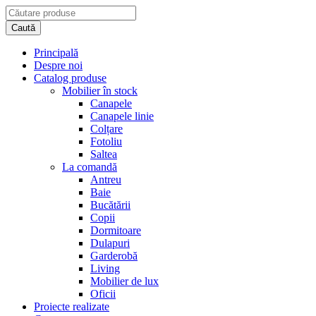
Principală
Despre noi
Catalog produse
Mobilier în stock
Canapele
Canapele linie
Colțare
Fotoliu
Saltea
La comandă
Antreu
Baie
Bucătării
Copii
Dormitoare
Dulapuri
Garderobă
Living
Mobilier de lux
Oficii
Proiecte realizate