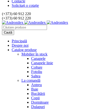
Contacte
Solicitați o cotație
(+373) 60 912 220
(+373) 60 912 220
Principală
Despre noi
Catalog produse
Mobilier în stock
Canapele
Canapele linie
Colțare
Fotoliu
Saltea
La comandă
Antreu
Baie
Bucătării
Copii
Dormitoare
Dulapuri