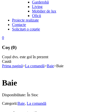
Garderobă
Living
Mobilier de lux
Oficii
Proiecte realizate
Contacte
Solicitați o cotație
0
Coș (0)
Coșul dvs. este gol în prezent
Caută
Prima pagină
>
La comandă
>
Baie
>
Baie
Baie
Disponibilitate:
În Stoc
Categorii:
Baie
,
La comandă