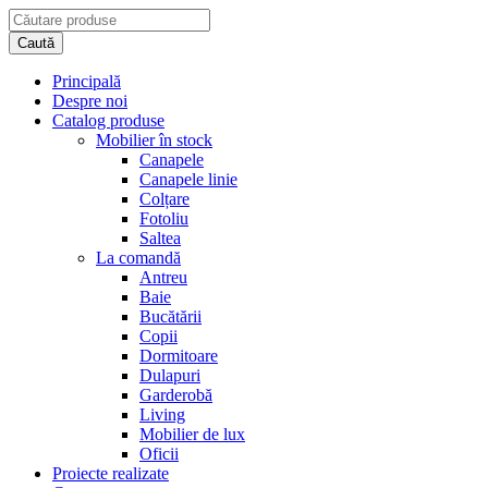
Principală
Despre noi
Catalog produse
Mobilier în stock
Canapele
Canapele linie
Colțare
Fotoliu
Saltea
La comandă
Antreu
Baie
Bucătării
Copii
Dormitoare
Dulapuri
Garderobă
Living
Mobilier de lux
Oficii
Proiecte realizate