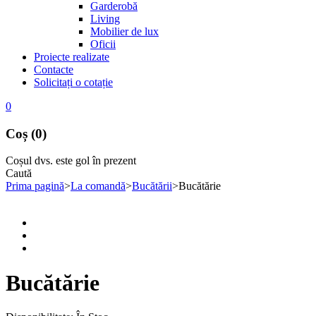
Garderobă
Living
Mobilier de lux
Oficii
Proiecte realizate
Contacte
Solicitați o cotație
0
Coș (0)
Coșul dvs. este gol în prezent
Caută
Prima pagină
>
La comandă
>
Bucătării
>
Bucătărie
Bucătărie