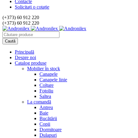
Contacte
Solicitați o cotație
(+373) 60 912 220
(+373) 60 912 220
Principală
Despre noi
Catalog produse
Mobilier în stock
Canapele
Canapele linie
Colțare
Fotoliu
Saltea
La comandă
Antreu
Baie
Bucătării
Copii
Dormitoare
Dulapuri