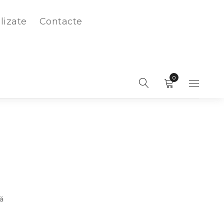
lizate
Contacte
0
ă