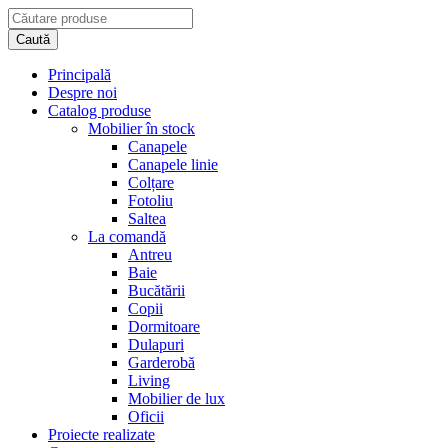
Principală
Despre noi
Catalog produse
Mobilier în stock
Canapele
Canapele linie
Colțare
Fotoliu
Saltea
La comandă
Antreu
Baie
Bucătării
Copii
Dormitoare
Dulapuri
Garderobă
Living
Mobilier de lux
Oficii
Proiecte realizate