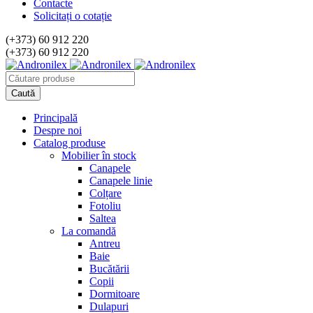
Contacte
Solicitați o cotație
(+373) 60 912 220
(+373) 60 912 220
Principală
Despre noi
Catalog produse
Mobilier în stock
Canapele
Canapele linie
Colțare
Fotoliu
Saltea
La comandă
Antreu
Baie
Bucătării
Copii
Dormitoare
Dulapuri