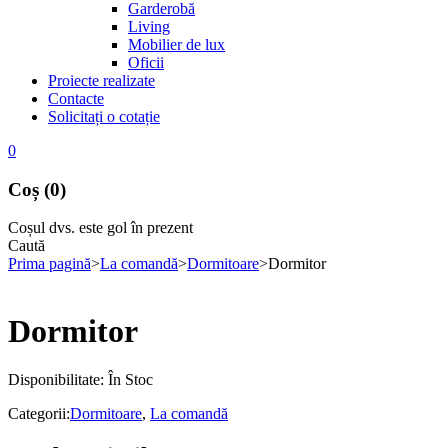
Garderobă
Living
Mobilier de lux
Oficii
Proiecte realizate
Contacte
Solicitați o cotație
0
Coș (0)
Coșul dvs. este gol în prezent
Caută
Prima pagină
>
La comandă
>
Dormitoare
>
Dormitor
Dormitor
Disponibilitate:
În Stoc
Categorii:
Dormitoare
,
La comandă