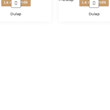
La comandă
La comandă
Dulap
Dulap